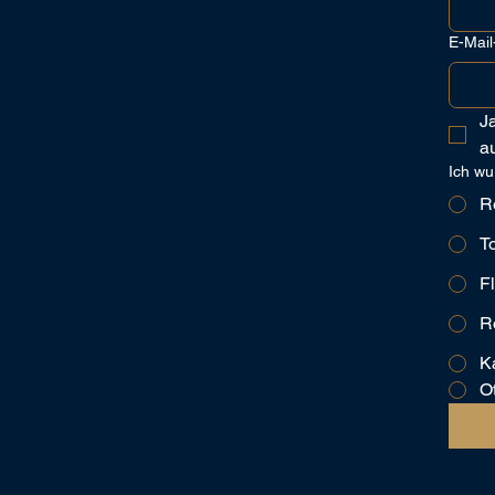
E-Mail
J
a
Ich wu
R
T
Fl
R
K
O