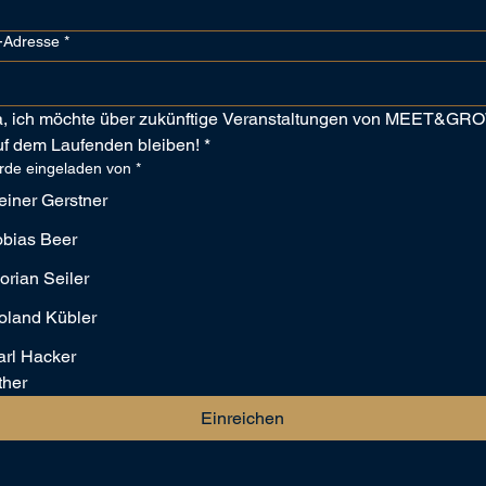
-Adresse
*
a, ich möchte über zukünftige Veranstaltungen von MEET&GRO
uf dem Laufenden bleiben!
*
rde eingeladen von
*
einer Gerstner
obias Beer
orian Seiler
oland Kübler
arl Hacker
ther
Einreichen