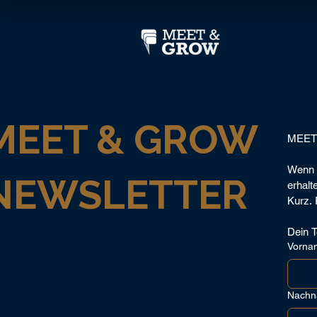
MEET & GROW
MEET 
Wenn d
NEWSLETTER
erhalt
Kurz.
Dein
Vorna
Nach