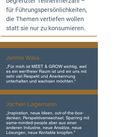
begrenzter Teilnehmerzahl – 
für Führungspersönlichkeiten, 
die Themen vertiefen wollen 
statt sie nur zu konsumieren.
Janina Wala
„Für mich ist MEET & GROW wichtig, weil
es ein wertfreier Raum ist und wir uns mit
sehr viel Respekt und Anerkennung
unterhalten und wachsen möchten."
Jochen Lagemann
„Inspiration, neue Ideen, out-of-the-box-
denken, Perspektivenwechsel, Sparring mit
same-minded-people aber aus einer
anderen Industrie, neue Ansätze, neue
Lösungen, neue Kontakte knüpfen."