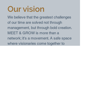
Our vision
We believe that the greatest challenges
of our time are solved not through
management, but through bold creation.
MEET & GROW is more than a
network; it's a movement. A safe space
where visionaries come together to
learn from one another, challenge each
other, and grow together. Our goal is to
break down the isolation at the top and
create a community based on trust,
authenticity, and a shared will to
change.