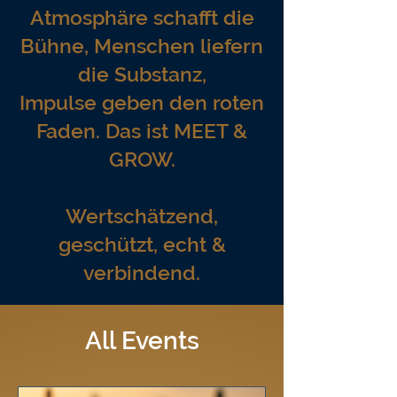
​Atmosphäre schafft die
Bühne, Menschen liefern
die Substanz,
Impulse geben den roten
Faden. Das ist MEET &
GROW.
Wertschätzend,
geschützt, echt &
verbindend.
All Events