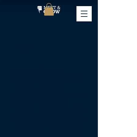
AGB
Dies sind die Allgemeinen
Geschäftsbedingungen (AGB). Diese
Vorlage enthält Beispieltexte, ist nicht
vollständig und kann nicht
veröffentlicht werden. Die AGB dienen
der Absicherung von Website-
Eigentümern. Darin können sie eigene
Vertragsbedingungen festlegen und
ihrer Informationspflicht nachkommen.
Für den Fall eines Online-Shops kann
diese Informationspflicht z. B. Details