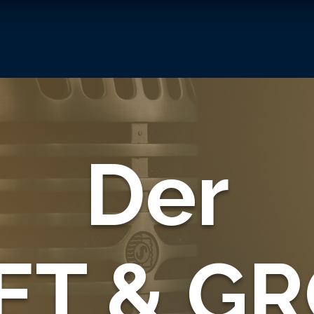
Der
ET & G