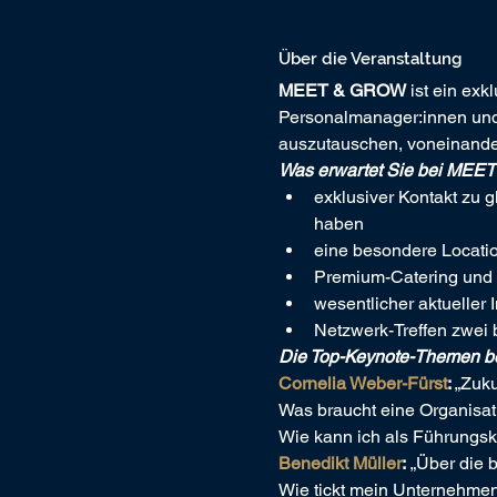
Über die Veranstaltung
MEET & GROW
 ist ein ex
Personalmanager:innen und F
auszutauschen, voneinande
Was erwartet Sie bei M
exklusiver Kontakt zu g
haben
eine besondere Locatio
Premium-Catering und
wesentlicher aktueller
Netzwerk-Treffen zwei b
Die Top-Keynote-Themen 
Cornelia Weber-Fürst
: 
„Zuku
Was braucht eine Organisati
Wie kann ich als Führungskr
Benedikt Müller
:
 „Über die 
Wie tickt mein Unternehmen