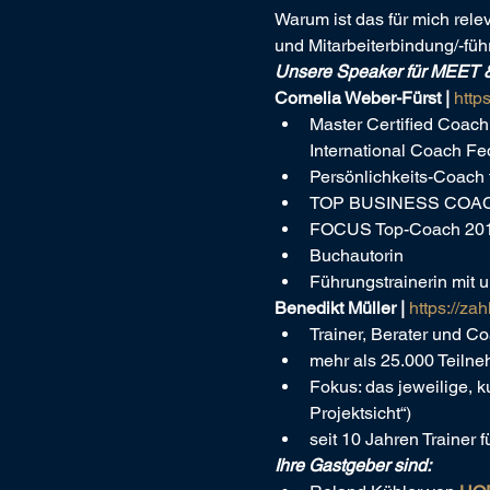
Warum ist das für mich rel
und Mitarbeiterbindung/-fü
Unsere Speaker für MEET
Cornelia Weber-Fürst | 
http
Master Certified Coach 
International Coach Fe
Persönlichkeits-Coach 
TOP BUSINESS COAC
FOCUS Top-Coach 20
Buchautorin
Führungstrainerin mit
Benedikt Müller | 
https://za
Trainer, Berater un
mehr als 25.000 Teilne
Fokus: das jeweilige, 
Projektsicht“)
seit 10 Jahren Trainer
Ihre Gastgeber sind: