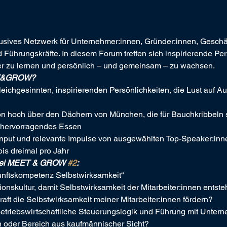
klusives Netzwerk für Unternehmer:innen, Gründer:innen, Geschäf
ührungskräfte. In diesem Forum treffen sich inspirierende Pers
r zu lernen und persönlich – und gemeinsam – zu wachsen.
EET&GROW?
leichgesinnten, inspirierenden Persönlichkeiten, die Lust auf 
n hoch über den Dächern von München, die für Bauchkribbeln 
 hervorragendes Essen
 Input und relevante Impulse von ausgewählten Top-Speaker:inn
is dreimal pro Jahr
bei MEET & GROW 
#2
:
nftskompetenz Selbstwirksamkeit“ 
onskultur, damit Selbstwirksamkeit der Mitarbeiter:innen entst
aft die Selbstwirksamkeit meiner Mitarbeiter:innen fördern?  
betriebswirtschaftliche Steuerungslogik und Führung mit Unter
 oder Bereich aus kaufmännischer Sicht?