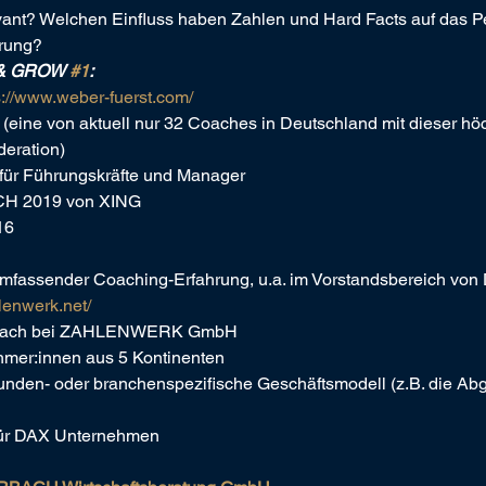
evant? Welchen Einfluss haben Zahlen und Hard Facts auf das
hrung?
 & GROW 
#1
: 
s://www.weber-fuerst.com/
(eine von aktuell nur 32 Coaches in Deutschland mit dieser höch
deration)
für Führungskräfte und Manager
H 2019 von XING
16
 umfassender Coaching-Erfahrung, u.a. im Vorstandsbereich v
hlenwerk.net/
d Coach bei ZAHLENWERK GmbH
hmer:innen aus 5 Kontinenten
kunden- oder branchenspezifische Geschäftsmodell (z.B. die Ab
 für DAX Unternehmen